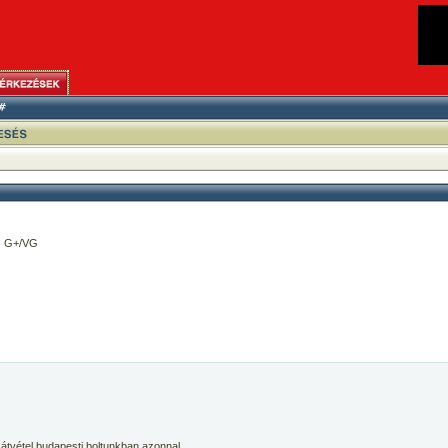
: G+/VG
 átvétel budapesti boltunkban azonnal