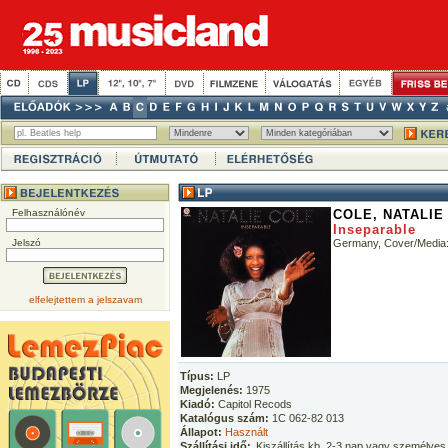
Felhasználónév
COLE, NATALIE
Inseparable
Jelszó
Germany, Cover/Media
elfelejtettem a jelszavam
Típus:
LP
Megjelenés:
1975
Kiadó:
Capitol Recods
Katalógus szám:
1C 062-82 013
Állapot:
Használt
Szállítási idő:
Kiszállítás kb. 2-3 nap vagy személyes