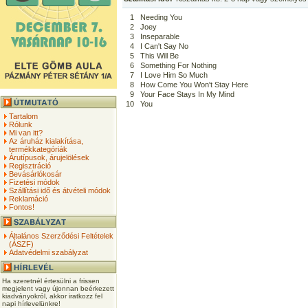
1
Needing You
2
Joey
3
Inseparable
4
I Can't Say No
5
This Will Be
6
Something For Nothing
7
I Love Him So Much
8
How Come You Won't Stay Here
9
Your Face Stays In My Mind
10
You
Tartalom
Rólunk
Mi van itt?
Az áruház kialakítása,
termékkategóriák
Árutípusok, árujelölések
Regisztráció
Bevásárlókosár
Fizetési módok
Szállítási idő és átvételi módok
Reklamáció
Fontos!
Általános Szerződési Feltételek
(ÁSZF)
Adatvédelmi szabályzat
Ha szeretnél értesülni a frissen
megjelent vagy újonnan beérkezett
kiadványokról, akkor iratkozz fel
napi hírlevelünkre!