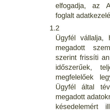
elfogadja, az A
foglalt adatkezel
1.2
Ügyfél vállalja,
megadott szem
szerint frissíti
időszerűek, t
megfelelőek leg
Ügyfél által té
megadott adatokr
késedelemért il