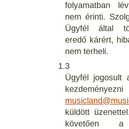
folyamatban lé
nem érinti. Szolg
Ügyfél által tö
eredő kárért, hi
nem terheli.
1.3
Ügyfél jogosult 
kezdem
musicland@musi
küldött üzenett
követően a 