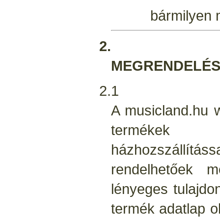
bármilyen 
2.
MEGRENDELÉ
2.1
A musicland.hu 
termékek k
házhozszállításs
rendelhetőek 
lényeges tulajdon
termék adatlap o