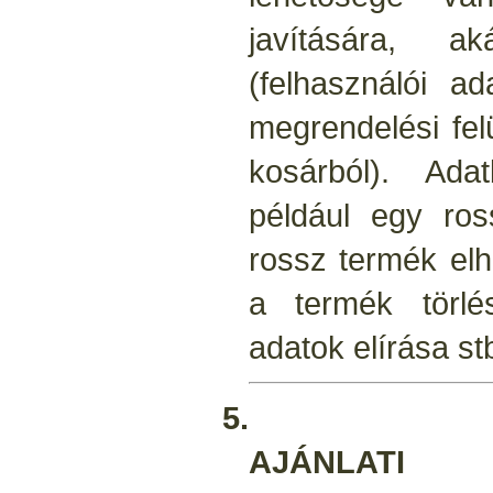
javítására, a
(felhasználói a
megrendelési fel
kosárból). Adat
például egy ros
rossz termék el
a termék törlé
adatok elírása stb.
5.
AJÁNLAT