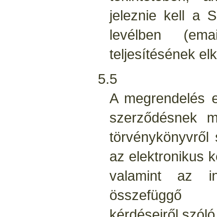
jeleznie kell a S
levélben (em
teljesítésének el
5.5
A megrendelés e
szerződésnek mi
törvénykönyvről 
az elektronikus 
valamint az in
összefüggő 
kérdéseiről szóló