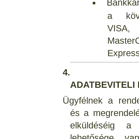
Bankkárt
a köve
VISA, 
Master
Express
4.
ADATBEVITELI 
Ügyfélnek a rend
és a megrendelé
elküldéséig a
lehetősége va