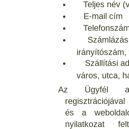
Teljes név (v
E-mail cím
Telefonszá
Számlázási a
irányítószám,
Szállítási ada
város, utca, 
Az Ügyfél a 
regisztrációjáva
és a weboldalo
nyilatkozat fe