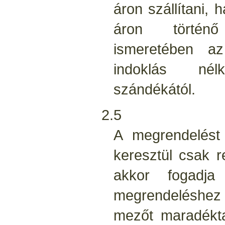
áron szállítani, 
áron történő
ismeretében a
indoklás nélk
szándékától.
2.5
A megrendelést 
keresztül csak r
akkor fogadj
megrendeléshe
mezőt maradéktal