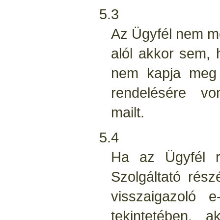
5.3
Az Ügyfél nem me
alól akkor sem, 
nem kapja meg S
rendelésére vo
mailt.
5.4
Ha az Ügyfél r
Szolgáltató rés
visszaigazoló e
tekintetében, 