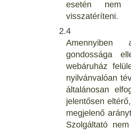
esetén nem 
visszatéríteni.
2.4
Amennyiben 
gondossága el
webáruház felüle
nyilvánvalóan té
általánosan elfo
jelentősen eltérő
megjelenő arányt
Szolgáltató nem