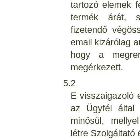
tartozó elemek f
termék árát, s
fizetendő végös
email kizárólag ar
hogy a megren
megérkezett.
5.2
E visszaigazoló 
az Ügyfél által 
minősül, mellye
létre Szolgáltató 