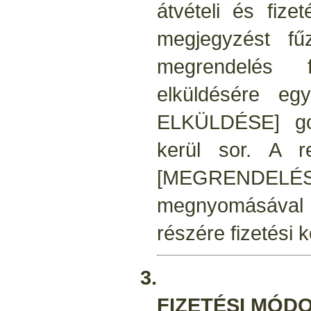
átvételi és fize
megjegyzést fű
megrendelés f
elküldésére e
ELKÜLDÉSE] gom
kerül sor. A r
[MEGRENDEL
megnyomásával 
részére fizetési k
3.
FIZETÉSI MÓD