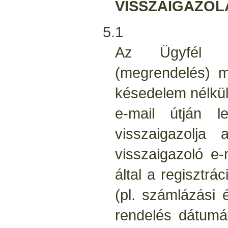
VISSZAIGAZOL
5.1
Az Ügyfél ál
(megrendelés) m
késedelem nélkül
e-mail útján 
visszaigazolja
visszaigazoló e-
által a regisztr
(pl. számlázási é
rendelés dátumá