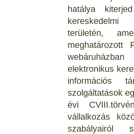
hatálya kiterj
kereskedelmi 
területén, am
meghatározott F
webáruházban
elektronikus ker
információs t
szolgáltatások e
évi CVIII.tör
vállalkozás köz
szabályairól 