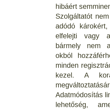
hibáért semminem
Szolgáltatót nem
adódó károkért,
elfelejti vagy 
bármely nem a 
okból hozzáférh
minden regisztrá
kezel. A korá
megváltoztatásá
Adatmódosítás li
lehetőség, am