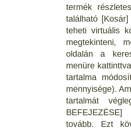
termék részletes
található [Kosár
teheti virtuális
megtekinteni, m
oldalán a ker
menüre kattinttv
tartalma módosí
mennyisége). Am
tartalmát végl
BEFEJEZÉSE] g
tovább. Ezt kö