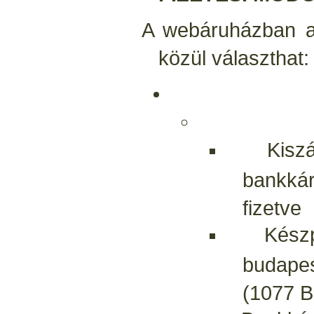
A webáruházban a
közül választhat:
Kiszállí
bankkár
fizetve
Készpén
budapes
(1077 B