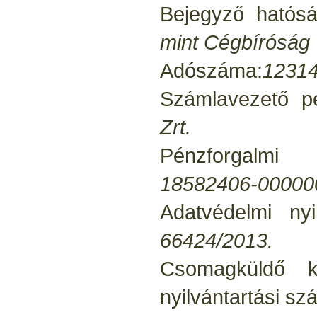
Bejegyző hatós
mint Cégbíróság
Adószáma:
12314
Számlavezető p
Zrt.
Pénzforgalmi
18582406-00000
Adatvédelmi ny
66424/2013.
Csomagküldő k
nyilvántartási s