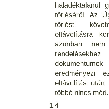
haladéktalanul 
törléséről. Az Ü
törlést követ
eltávolításra k
azonban nem 
rendelésekhez
dokumentumo
eredményezi e
eltávolítás után
többé nincs mód.
1.4