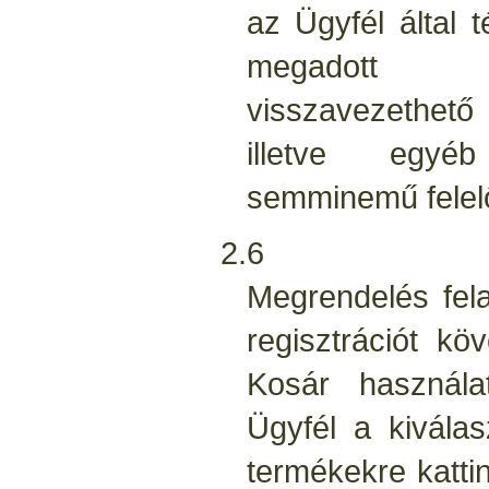
az Ügyfél által 
megadott r
visszavezethető
illetve egyéb
semminemű felelő
2.6
Megrendelés fel
regisztrációt kö
Kosár használa
Ügyfél a kivála
termékekre katti