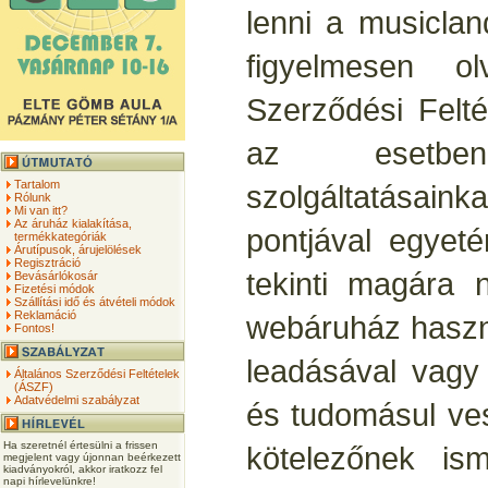
lenni a musicla
figyelmesen o
Szerződési Felté
az esetbe
Tartalom
szolgáltatásai
Rólunk
Mi van itt?
Az áruház kialakítása,
pontjával egyet
termékkategóriák
Árutípusok, árujelölések
Regisztráció
tekinti magára 
Bevásárlókosár
Fizetési módok
Szállítási idő és átvételi módok
Reklamáció
webáruház haszn
Fontos!
leadásával vagy 
Általános Szerződési Feltételek
(ÁSZF)
Adatvédelmi szabályzat
és tudomásul ve
Ha szeretnél értesülni a frissen
kötelezőnek ism
megjelent vagy újonnan beérkezett
kiadványokról, akkor iratkozz fel
napi hírlevelünkre!