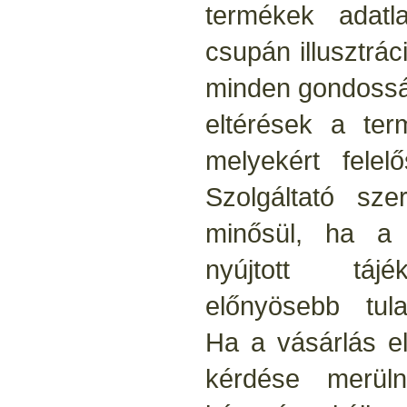
termékek adatla
csupán illusztrá
minden gondosság
eltérések a ter
melyekért felel
Szolgáltató sze
minősül, ha a
nyújtott tájé
előnyösebb tula
Ha a vásárlás el
kérdése merülne