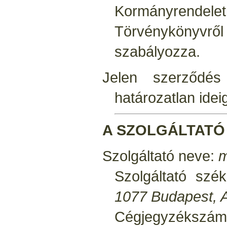
Kormányrendel
Törvénykönyvről 
szabályozza.
Jelen szerződés
határozatlan idei
A SZOLGÁLTATÓ
Szolgáltató neve:
m
Szolgáltató szé
1077 Budapest, A
Cégjegyzékszám