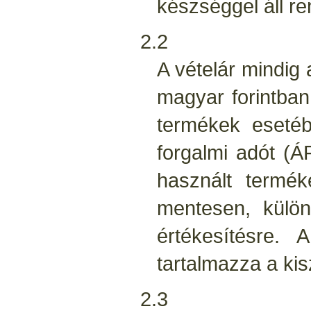
készséggel áll r
2.2
A vételár mindig 
magyar forintban 
termékek esetéb
forgalmi adót (Á
használt termék
mentesen, külön
értékesítésre.
tartalmazza a kisz
2.3