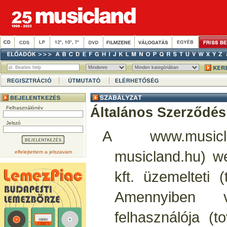
Felhasználónév
Általános Szerződési
Jelszó
A www.musicla
musicland.hu) w
elfelejtettem a jelszavam
kft. üzemelteti 
Amennyiben vá
felhasználója (t