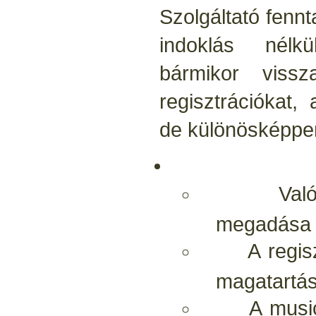
Szolgáltató fenn
indoklás nélk
bármikor vissz
regisztrációkat,
de különösképpe
Valótlan
megadása
A regisztrá
magatartá
A musiclan