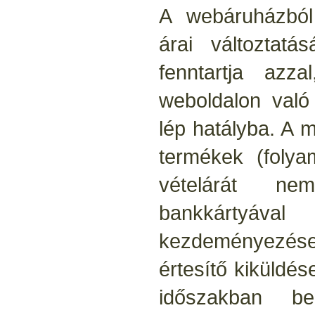
A webáruházból
árai változtatá
fenntartja az
weboldalon való
lép hatályba. A 
termékek (folya
vételárát nem
bankkártyáv
kezdeményezéseko
értesítő kiküldés
időszakban be