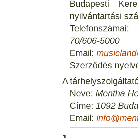
Budapesti Ker
nyilvántartási s
Telefonszáma
70/606-5000
Email:
musicland
Szerződés nyelv
A tárhelyszolgáltató
Neve:
Mentha Hos
Címe:
1092 Buda
Email:
info@men
1.