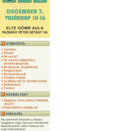
Tartalom
Rólunk
Mi van itt?
Az áruház kialakítása,
termékkategóriák
Árutípusok, árujelölések
Regisztráció
Bevásárlókosár
Fizetési módok
Szállítási idő és átvételi módok
Reklamáció
Fontos!
Általános Szerződési Feltételek
(ÁSZF)
Adatvédelmi szabályzat
Ha szeretnél értesülni a frissen
megjelent vagy újonnan beérkezett
kiadványokról, akkor iratkozz fel
napi hírlevelünkre!