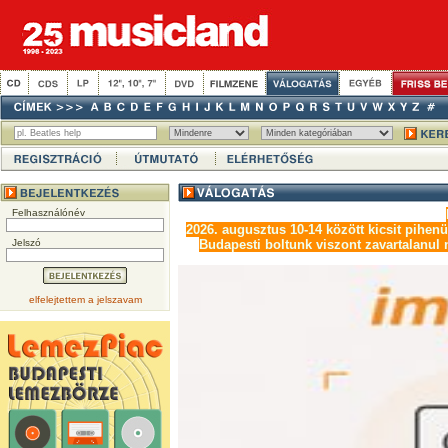
Felhasználónév
2026. augusztus 10-14 között kicsit pihen
Jelszó
Budapesti boltunk viszont zavartalanul n
elfelejtettem a jelszavam