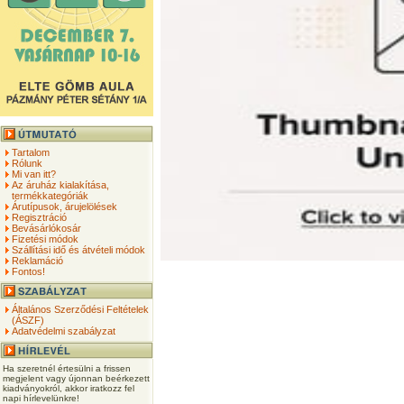
Tartalom
Rólunk
Mi van itt?
Az áruház kialakítása,
termékkategóriák
Árutípusok, árujelölések
Regisztráció
Bevásárlókosár
Fizetési módok
Szállítási idő és átvételi módok
Reklamáció
Fontos!
Általános Szerződési Feltételek
(ÁSZF)
Adatvédelmi szabályzat
Ha szeretnél értesülni a frissen
megjelent vagy újonnan beérkezett
kiadványokról, akkor iratkozz fel
napi hírlevelünkre!