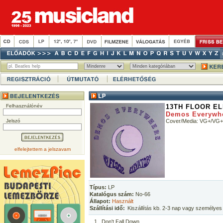
Felhasználónév
13TH FLOOR E
Demos Everywh
Jelszó
Cover/Media: VG+/VG+
elfelejtettem a jelszavam
Típus:
LP
Katalógus szám:
No-66
Állapot:
Használt
Szállítási idő:
Kiszállítás kb. 2-3 nap vagy személyes
1
Don't Fall Down