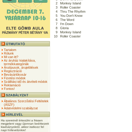
2
Monkey Island
3
Roller Coaster
4
Thru The Rhythm
5
You Don't Know
6
The Word
7
I'm Down
8
Gloria
9
Monkey Island
10
Roller Coaster
Tartalom
Rólunk
Mi van itt?
Az áruház kialakítása,
termékkategóriák
Árutípusok, árujelölések
Regisztráció
Bevásárlókosár
Fizetési módok
Szállítási idő és átvételi módok
Reklamáció
Fontos!
Általános Szerződési Feltételek
(ÁSZF)
Adatvédelmi szabályzat
Ha szeretnél értesülni a frissen
megjelent vagy újonnan beérkezett
kiadványokról, akkor iratkozz fel
napi hírlevelünkre!