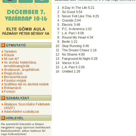
1
A Day In The Life 5:21
2
So Good 3:54
3
Never Felt Like This 4:25
4
Outside 2:04
5
Electric 3:48
6
P.C. In America 1:02
7
L.A. Part I 4:08
8
Round My Head 4:34
9
Berlin 1:21
10
Stop Running 3:46
11
The Dream Chase 1:16
Tartalom
12
No Shame 4:00
Rólunk
Mi van itt?
13
Fairground At Night 0:28
Az áruház kialakítása,
14
Voices 4:14
termékkategóriák
15
L.A. Part II 2:05
Árutípusok, árujelölések
16
Untitled 1:28
Regisztráció
Bevásárlókosár
Fizetési módok
Szállítási idő és átvételi módok
Reklamáció
Fontos!
Általános Szerződési Feltételek
(ÁSZF)
Adatvédelmi szabályzat
Ha szeretnél értesülni a frissen
megjelent vagy újonnan beérkezett
kiadványokról, akkor iratkozz fel
napi hírlevelünkre!