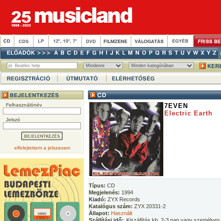
Felhasználónév
7EVEN
Electric Earth
Jelszó
elfelejtettem a jelszavam
Típus:
CD
Megjelenés:
1994
Kiadó:
ZYX Records
Katalógus szám:
ZYX 20331-2
Állapot:
Használt
Szállítási idő:
Kiszállítás kb. 2-3 nap vagy személyes