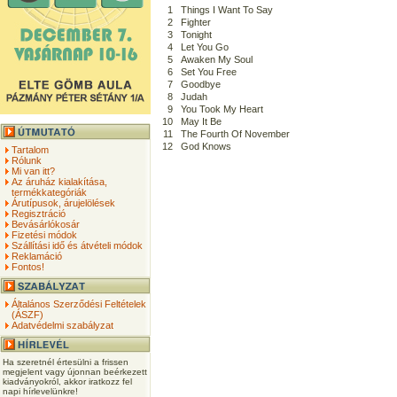
1
Things I Want To Say
2
Fighter
3
Tonight
4
Let You Go
5
Awaken My Soul
6
Set You Free
7
Goodbye
8
Judah
9
You Took My Heart
10
May It Be
11
The Fourth Of November
12
God Knows
Tartalom
Rólunk
Mi van itt?
Az áruház kialakítása,
termékkategóriák
Árutípusok, árujelölések
Regisztráció
Bevásárlókosár
Fizetési módok
Szállítási idő és átvételi módok
Reklamáció
Fontos!
Általános Szerződési Feltételek
(ÁSZF)
Adatvédelmi szabályzat
Ha szeretnél értesülni a frissen
megjelent vagy újonnan beérkezett
kiadványokról, akkor iratkozz fel
napi hírlevelünkre!