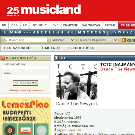
Felhasználónév
TCTC [NAJMÁNY
Dance The Newy
Jelszó
elfelejtettem a jelszavam
Típus:
CD
Megjelenés:
1998
Kiadó:
Internetto
Katalógus szám:
AAA-982
Állapot:
Használt
Szállítási idő:
Kiszállítás kb. 2-3 nap vagy személyes