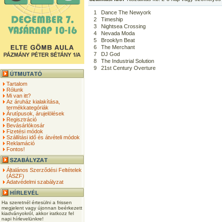
1
Dance The Newyork
2
Timeship
3
Nightsea Crossing
4
Nevada Moda
5
Brooklyn Beat
6
The Merchant
7
DJ God
8
The Industrial Solution
9
21st Century Overture
Tartalom
Rólunk
Mi van itt?
Az áruház kialakítása,
termékkategóriák
Árutípusok, árujelölések
Regisztráció
Bevásárlókosár
Fizetési módok
Szállítási idő és átvételi módok
Reklamáció
Fontos!
Általános Szerződési Feltételek
(ÁSZF)
Adatvédelmi szabályzat
Ha szeretnél értesülni a frissen
megjelent vagy újonnan beérkezett
kiadványokról, akkor iratkozz fel
napi hírlevelünkre!