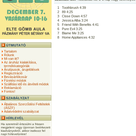
1
Toothbrush 4:39
2
89 4:25
3
Close Down 4:57
4
Jessica Alba 3:24
5
Friend With Benefits 4:41
6
Pure Evil 3:25
7
Blame Me 3:25
8
Home Appliances 4:32
Tartalom
Rólunk
Mi van itt?
Az áruház kialakítása,
termékkategóriák
Árutípusok, árujelölések
Regisztráció
Bevásárlókosár
Fizetési módok
Szállítási idő és átvételi módok
Reklamáció
Fontos!
Általános Szerződési Feltételek
(ÁSZF)
Adatvédelmi szabályzat
Ha szeretnél értesülni a frissen
megjelent vagy újonnan beérkezett
kiadványokról, akkor iratkozz fel
napi hírlevelünkre!