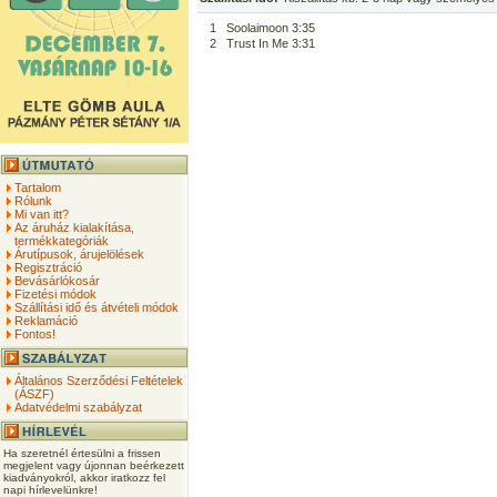
1
Soolaimoon 3:35
2
Trust In Me 3:31
Tartalom
Rólunk
Mi van itt?
Az áruház kialakítása,
termékkategóriák
Árutípusok, árujelölések
Regisztráció
Bevásárlókosár
Fizetési módok
Szállítási idő és átvételi módok
Reklamáció
Fontos!
Általános Szerződési Feltételek
(ÁSZF)
Adatvédelmi szabályzat
Ha szeretnél értesülni a frissen
megjelent vagy újonnan beérkezett
kiadványokról, akkor iratkozz fel
napi hírlevelünkre!