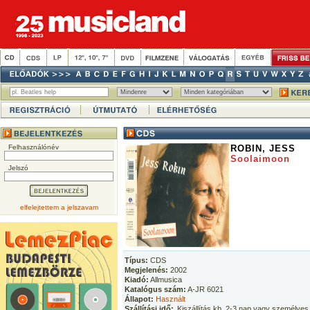
Felhasználónév
ROBIN, JESS
Soolaimoon
Jelszó
elfelejtettem a jelszavam
Típus:
CDS
Megjelenés:
2002
Kiadó:
Allmusica
Katalógus szám:
A-JR 6021
Állapot:
Használt
Szállítási idő:
Kiszállítás kb. 2-3 nap vagy személyes