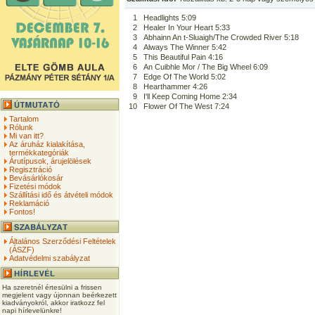
1
Headlights 5:09
2
Healer In Your Heart 5:33
3
Abhainn An t-Sluaigh/The Crowded River 5:18
4
Always The Winner 5:42
5
This Beautiful Pain 4:16
6
An Cuibhle Mor / The Big Wheel 6:09
7
Edge Of The World 5:02
8
Hearthammer 4:26
9
I'll Keep Coming Home 2:34
10
Flower Of The West 7:24
Tartalom
Rólunk
Mi van itt?
Az áruház kialakítása,
termékkategóriák
Árutípusok, árujelölések
Regisztráció
Bevásárlókosár
Fizetési módok
Szállítási idő és átvételi módok
Reklamáció
Fontos!
Általános Szerződési Feltételek
(ÁSZF)
Adatvédelmi szabályzat
Ha szeretnél értesülni a frissen
megjelent vagy újonnan beérkezett
kiadványokról, akkor iratkozz fel
napi hírlevelünkre!