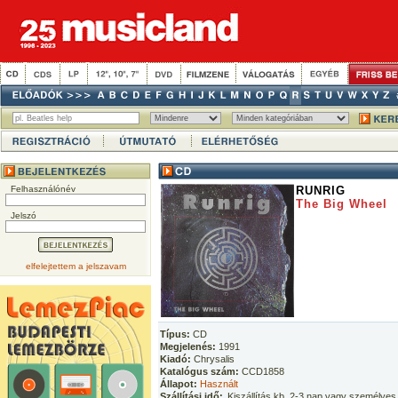
Felhasználónév
RUNRIG
The Big Wheel
Jelszó
elfelejtettem a jelszavam
Típus:
CD
Megjelenés:
1991
Kiadó:
Chrysalis
Katalógus szám:
CCD1858
Állapot:
Használt
Szállítási idő:
Kiszállítás kb. 2-3 nap vagy személyes