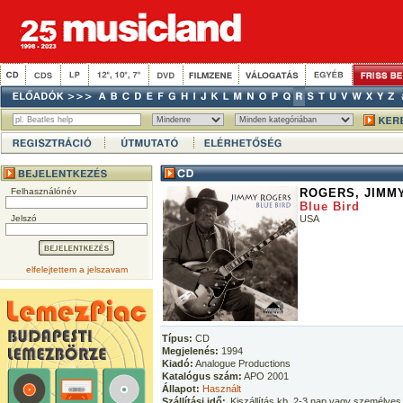
Felhasználónév
ROGERS, JIMM
Blue Bird
Jelszó
USA
elfelejtettem a jelszavam
Típus:
CD
Megjelenés:
1994
Kiadó:
Analogue Productions
Katalógus szám:
APO 2001
Állapot:
Használt
Szállítási idő:
Kiszállítás kb. 2-3 nap vagy személyes