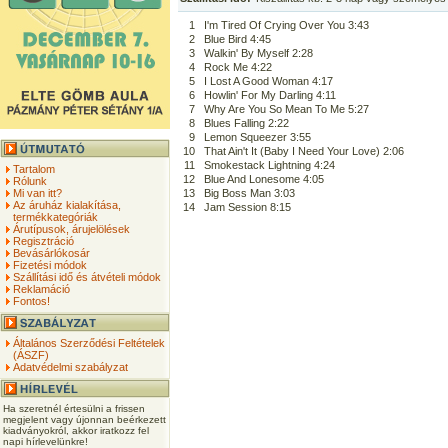
1
I'm Tired Of Crying Over You 3:43
2
Blue Bird 4:45
3
Walkin' By Myself 2:28
4
Rock Me 4:22
5
I Lost A Good Woman 4:17
6
Howlin' For My Darling 4:11
7
Why Are You So Mean To Me 5:27
8
Blues Falling 2:22
9
Lemon Squeezer 3:55
10
That Ain't It (Baby I Need Your Love) 2:06
11
Smokestack Lightning 4:24
Tartalom
12
Blue And Lonesome 4:05
Rólunk
Mi van itt?
13
Big Boss Man 3:03
Az áruház kialakítása,
14
Jam Session 8:15
termékkategóriák
Árutípusok, árujelölések
Regisztráció
Bevásárlókosár
Fizetési módok
Szállítási idő és átvételi módok
Reklamáció
Fontos!
Általános Szerződési Feltételek
(ÁSZF)
Adatvédelmi szabályzat
Ha szeretnél értesülni a frissen
megjelent vagy újonnan beérkezett
kiadványokról, akkor iratkozz fel
napi hírlevelünkre!