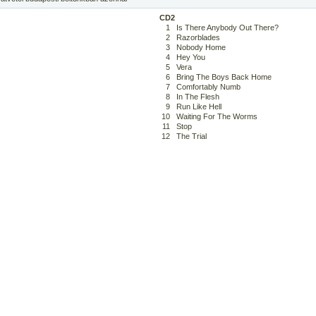
CD2
1
Is There Anybody Out There?
2
Razorblades
3
Nobody Home
4
Hey You
5
Vera
6
Bring The Boys Back Home
7
Comfortably Numb
8
In The Flesh
9
Run Like Hell
10
Waiting For The Worms
11
Stop
12
The Trial