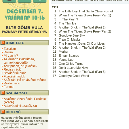
CD1
1
The Little Boy That Santa Claus Forgot
2
When The Tigers Broke Free (Part 1)
3
In The Flesh?
4
The Thin Ice
5
Another Brick In The Wall (Part 1)
6
When The Tigers Broke Free (Part 2)
7
Goodbye Blue Sky
8
Train Of Masks
9
The Happiest Days Of Our Lives
10
Another Brick In The Wall (Part 2)
Tartalom
11
Mother
Rólunk
Mi van itt?
12
Empty Spaces
Az áruház kialakítása,
13
Young Lust
termékkategóriák
14
One Of My Turns
Árutípusok, árujelölések
15
Don't Leave Me Now
Regisztráció
16
Another Brick In The Wall (Part 3)
Bevásárlókosár
17
Goodbye Cruel World
Fizetési módok
Szállítási idő és átvételi módok
Reklamáció
Fontos!
Általános Szerződési Feltételek
(ÁSZF)
Adatvédelmi szabályzat
Ha szeretnél értesülni a frissen
megjelent vagy újonnan beérkezett
kiadványokról, akkor iratkozz fel
napi hírlevelünkre!