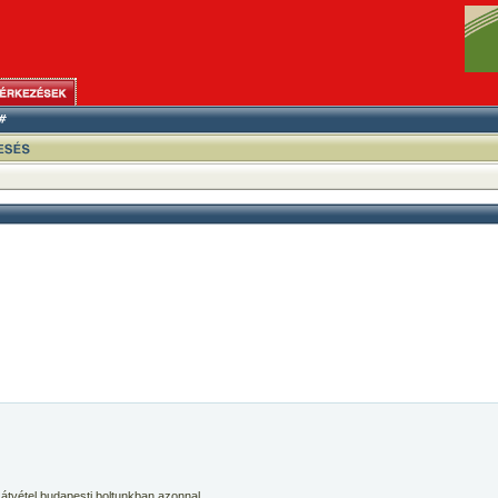
 átvétel budapesti boltunkban azonnal