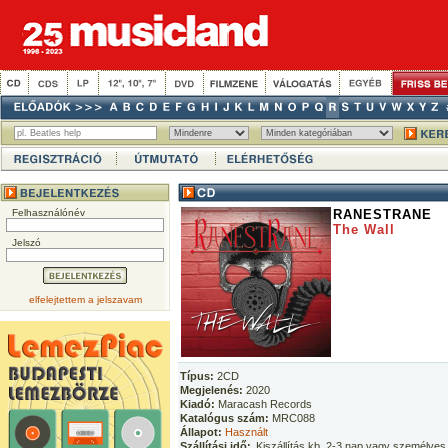
Felhasználónév
RANESTRANE
The Wall
Jelszó
elfelejtettem a jelszavam
Típus:
2CD
Megjelenés:
2020
Kiadó:
Maracash Records
Katalógus szám:
MRC088
Állapot:
Használt
Szállítási idő:
Kiszállítás kb. 2-3 nap vagy személyes