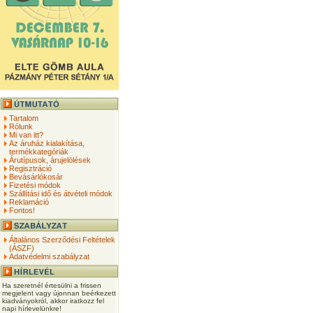
Tartalom
Rólunk
Mi van itt?
Az áruház kialakítása,
termékkategóriák
Árutípusok, árujelölések
Regisztráció
Bevásárlókosár
Fizetési módok
Szállítási idő és átvételi módok
Reklamáció
Fontos!
Általános Szerződési Feltételek
(ÁSZF)
Adatvédelmi szabályzat
Ha szeretnél értesülni a frissen
megjelent vagy újonnan beérkezett
kiadványokról, akkor iratkozz fel
napi hírlevelünkre!