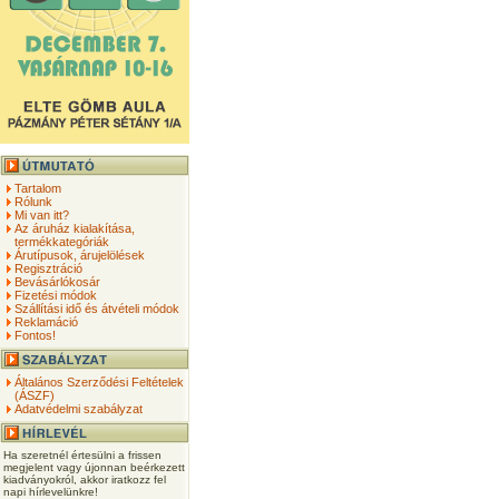
Tartalom
Rólunk
Mi van itt?
Az áruház kialakítása,
termékkategóriák
Árutípusok, árujelölések
Regisztráció
Bevásárlókosár
Fizetési módok
Szállítási idő és átvételi módok
Reklamáció
Fontos!
Általános Szerződési Feltételek
(ÁSZF)
Adatvédelmi szabályzat
Ha szeretnél értesülni a frissen
megjelent vagy újonnan beérkezett
kiadványokról, akkor iratkozz fel
napi hírlevelünkre!