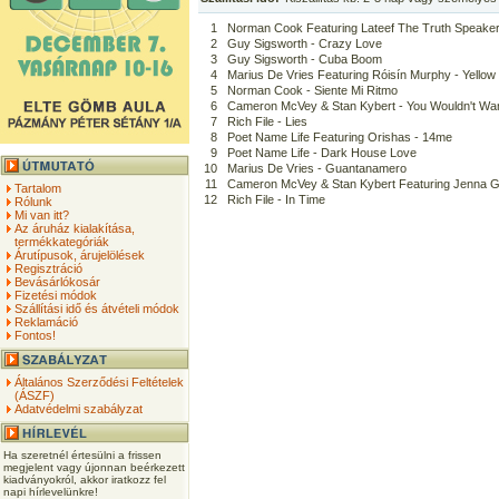
1
Norman Cook Featuring Lateef The Truth Speaker 
2
Guy Sigsworth - Crazy Love
3
Guy Sigsworth - Cuba Boom
4
Marius De Vries Featuring Róisín Murphy - Yello
5
Norman Cook - Siente Mi Ritmo
6
Cameron McVey & Stan Kybert - You Wouldn't Wa
7
Rich File - Lies
8
Poet Name Life Featuring Orishas - 14me
9
Poet Name Life - Dark House Love
10
Marius De Vries - Guantanamero
11
Cameron McVey & Stan Kybert Featuring Jenna G. 
Tartalom
12
Rich File - In Time
Rólunk
Mi van itt?
Az áruház kialakítása,
termékkategóriák
Árutípusok, árujelölések
Regisztráció
Bevásárlókosár
Fizetési módok
Szállítási idő és átvételi módok
Reklamáció
Fontos!
Általános Szerződési Feltételek
(ÁSZF)
Adatvédelmi szabályzat
Ha szeretnél értesülni a frissen
megjelent vagy újonnan beérkezett
kiadványokról, akkor iratkozz fel
napi hírlevelünkre!