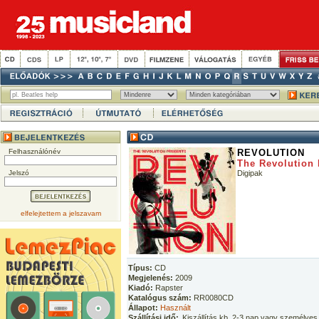
Felhasználónév
REVOLUTION
The Revolution 
Jelszó
Digipak
elfelejtettem a jelszavam
Típus:
CD
Megjelenés:
2009
Kiadó:
Rapster
Katalógus szám:
RR0080CD
Állapot:
Használt
Szállítási idő:
Kiszállítás kb. 2-3 nap vagy személyes