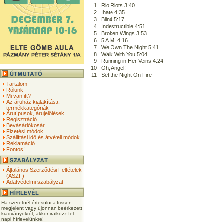
1
Rio Riots 3:40
2
Ihate 4:35
3
Blind 5:17
4
Indestructible 4:51
5
Broken Wings 3:53
6
5 A.M. 4:16
7
We Own The Night 5:41
8
Walk With You 5:04
9
Running in Her Veins 4:24
10
Oh, Angel!
11
Set the Night On Fire
Tartalom
Rólunk
Mi van itt?
Az áruház kialakítása,
termékkategóriák
Árutípusok, árujelölések
Regisztráció
Bevásárlókosár
Fizetési módok
Szállítási idő és átvételi módok
Reklamáció
Fontos!
Általános Szerződési Feltételek
(ÁSZF)
Adatvédelmi szabályzat
Ha szeretnél értesülni a frissen
megjelent vagy újonnan beérkezett
kiadványokról, akkor iratkozz fel
napi hírlevelünkre!