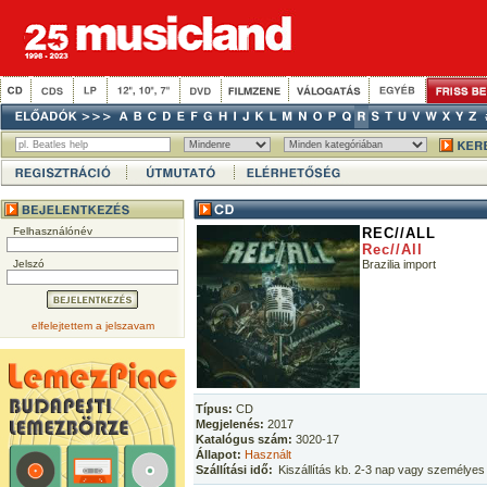
Felhasználónév
REC//ALL
Rec//All
Jelszó
Brazilia import
elfelejtettem a jelszavam
Típus:
CD
Megjelenés:
2017
Katalógus szám:
3020-17
Állapot:
Használt
Szállítási idő:
Kiszállítás kb. 2-3 nap vagy személyes