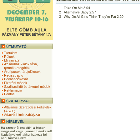
1
Take On Me 3:04
2
Alternative Baby 2:57
3
Why Do All Girls Think They're Fat 2:20
Tartalom
Rólunk
Mi van itt?
Az áruház kialakítása,
termékkategóriák
Árutípusok, árujelölések
Regisztráció
Bevásárlókosár
Fizetési módok
Szállítási idő és átvételi módok
Reklamáció
Fontos!
Általános Szerződési Feltételek
(ÁSZF)
Adatvédelmi szabályzat
Ha szeretnél értesülni a frissen
megjelent vagy újonnan beérkezett
kiadványokról, akkor iratkozz fel
napi hírlevelünkre!