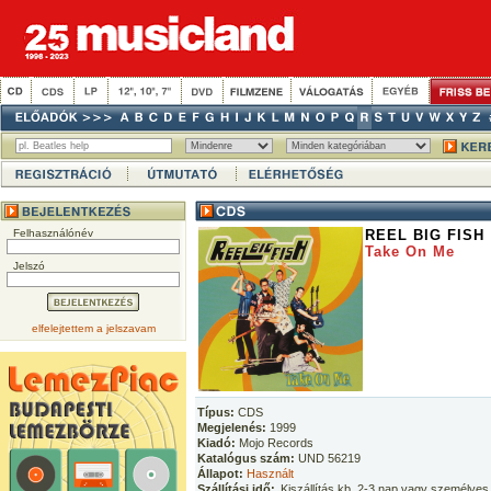
Felhasználónév
REEL BIG FISH
Take On Me
Jelszó
elfelejtettem a jelszavam
Típus:
CDS
Megjelenés:
1999
Kiadó:
Mojo Records
Katalógus szám:
UND 56219
Állapot:
Használt
Szállítási idő:
Kiszállítás kb. 2-3 nap vagy személyes