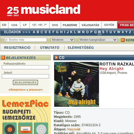
Felhasználónév
ROTTIN RAZKA
Hey Alright
Jelszó
USA import, Promo
elfelejtettem a jelszavam
Típus:
CD
Megjelenés:
1995
Kiadó:
Motown
Katalógus szám:
374631324-2
Állapot:
Használt
Szállítási idő:
Kiszállítás kb. 2-3 nap vagy személyes