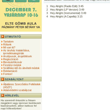
1
Hey Alright (Radio Edit) 3:45
2
Hey Alright (LP Version) 3:49
3
Hey Alright (Instrumental) 3:49
4
Hey Alright (A Capella) 3:15
Tartalom
Rólunk
Mi van itt?
Az áruház kialakítása,
termékkategóriák
Árutípusok, árujelölések
Regisztráció
Bevásárlókosár
Fizetési módok
Szállítási idő és átvételi módok
Reklamáció
Fontos!
Általános Szerződési Feltételek
(ÁSZF)
Adatvédelmi szabályzat
Ha szeretnél értesülni a frissen
megjelent vagy újonnan beérkezett
kiadványokról, akkor iratkozz fel
napi hírlevelünkre!