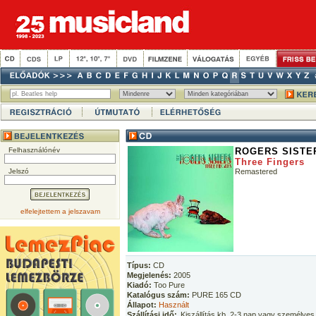
Felhasználónév
ROGERS SISTE
Three Fingers
Jelszó
Remastered
elfelejtettem a jelszavam
Típus:
CD
Megjelenés:
2005
Kiadó:
Too Pure
Katalógus szám:
PURE 165 CD
Állapot:
Használt
Szállítási idő:
Kiszállítás kb. 2-3 nap vagy személyes