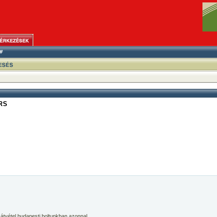
RS
 átvétel budapesti boltunkban azonnal