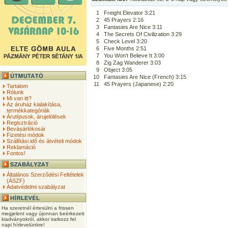
1
Freight Elevator 3:21
2
45 Prayers 2:16
3
Fantasies Are Nice 3:11
4
The Secrets Of Civilization 3:29
5
Check Level 3:20
6
Five Months 2:51
7
You Won't Believe It 3:00
8
Zig Zag Wanderer 3:03
9
Object 3:05
10
Fantasies Are Nice (French) 3:15
11
45 Prayers (Japanese) 2:20
Tartalom
Rólunk
Mi van itt?
Az áruház kialakítása,
termékkategóriák
Árutípusok, árujelölések
Regisztráció
Bevásárlókosár
Fizetési módok
Szállítási idő és átvételi módok
Reklamáció
Fontos!
Általános Szerződési Feltételek
(ÁSZF)
Adatvédelmi szabályzat
Ha szeretnél értesülni a frissen
megjelent vagy újonnan beérkezett
kiadványokról, akkor iratkozz fel
napi hírlevelünkre!