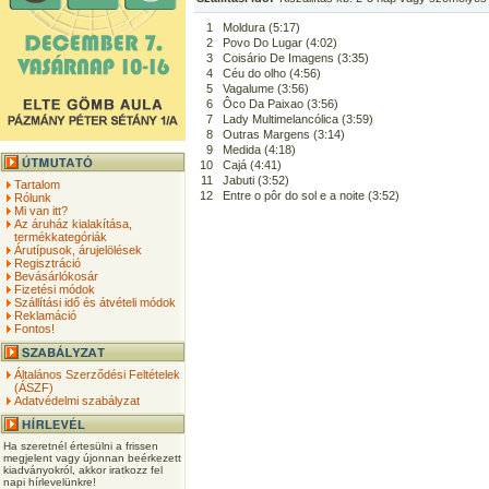
1
Moldura (5:17)
2
Povo Do Lugar (4:02)
3
Coisário De Imagens (3:35)
4
Céu do olho (4:56)
5
Vagalume (3:56)
6
Ôco Da Paixao (3:56)
7
Lady Multimelancólica (3:59)
8
Outras Margens (3:14)
9
Medida (4:18)
10
Cajá (4:41)
11
Jabuti (3:52)
Tartalom
12
Entre o pôr do sol e a noite (3:52)
Rólunk
Mi van itt?
Az áruház kialakítása,
termékkategóriák
Árutípusok, árujelölések
Regisztráció
Bevásárlókosár
Fizetési módok
Szállítási idő és átvételi módok
Reklamáció
Fontos!
Általános Szerződési Feltételek
(ÁSZF)
Adatvédelmi szabályzat
Ha szeretnél értesülni a frissen
megjelent vagy újonnan beérkezett
kiadványokról, akkor iratkozz fel
napi hírlevelünkre!