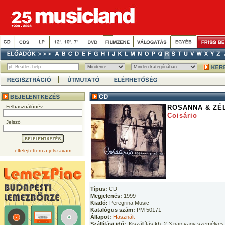
Felhasználónév
ROSANNA & ZÉ
Coisário
Jelszó
elfelejtettem a jelszavam
Típus:
CD
Megjelenés:
1999
Kiadó:
Peregrina Music
Katalógus szám:
PM 50171
Állapot:
Használt
Szállítási idő:
Kiszállítás kb. 2-3 nap vagy személyes