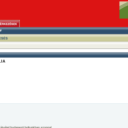
LIA
 átvétel budapesti boltunkban azonnal