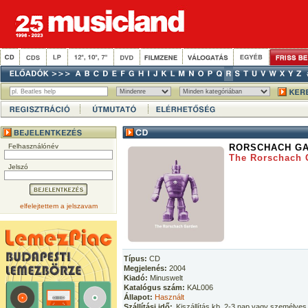
Felhasználónév
RORSCHACH G
The Rorschach 
Jelszó
elfelejtettem a jelszavam
Típus:
CD
Megjelenés:
2004
Kiadó:
Minuswelt
Katalógus szám:
KAL006
Állapot:
Használt
Szállítási idő:
Kiszállítás kb. 2-3 nap vagy személyes