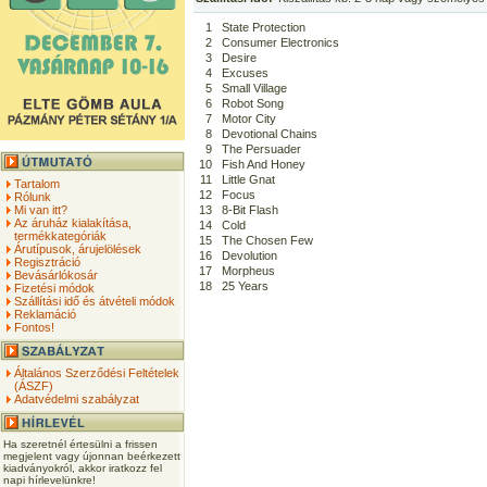
1
State Protection
2
Consumer Electronics
3
Desire
4
Excuses
5
Small Village
6
Robot Song
7
Motor City
8
Devotional Chains
9
The Persuader
10
Fish And Honey
11
Little Gnat
Tartalom
12
Focus
Rólunk
Mi van itt?
13
8-Bit Flash
Az áruház kialakítása,
14
Cold
termékkategóriák
15
The Chosen Few
Árutípusok, árujelölések
16
Devolution
Regisztráció
17
Morpheus
Bevásárlókosár
18
25 Years
Fizetési módok
Szállítási idő és átvételi módok
Reklamáció
Fontos!
Általános Szerződési Feltételek
(ÁSZF)
Adatvédelmi szabályzat
Ha szeretnél értesülni a frissen
megjelent vagy újonnan beérkezett
kiadványokról, akkor iratkozz fel
napi hírlevelünkre!