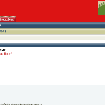
OME
he Roof
 átvétel budapesti boltunkban azonnal