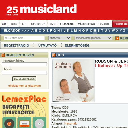
Felhasználónév
ROBSON & JER
I Believe / Up T
Jelszó
elfelejtettem a jelszavam
Típus:
CDS
Megjelenés:
1995
Kiadó:
BMG/RCA
Katalógus szám:
74321326882
Állapot:
Használt
Szállítási idő:
Kiszállítás kb. 2-3 nap vagy személyes