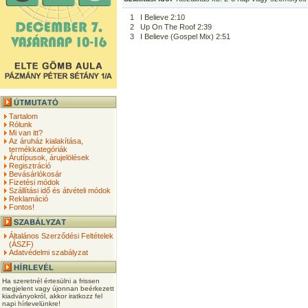
1
I Believe 2:10
2
Up On The Roof 2:39
3
I Believe (Gospel Mix) 2:51
Tartalom
Rólunk
Mi van itt?
Az áruház kialakítása,
termékkategóriák
Árutípusok, árujelölések
Regisztráció
Bevásárlókosár
Fizetési módok
Szállítási idő és átvételi módok
Reklamáció
Fontos!
Általános Szerződési Feltételek
(ÁSZF)
Adatvédelmi szabályzat
Ha szeretnél értesülni a frissen
megjelent vagy újonnan beérkezett
kiadványokról, akkor iratkozz fel
napi hírlevelünkre!