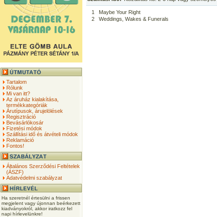
1
Maybe Your Right
2
Weddings, Wakes & Funerals
Tartalom
Rólunk
Mi van itt?
Az áruház kialakítása,
termékkategóriák
Árutípusok, árujelölések
Regisztráció
Bevásárlókosár
Fizetési módok
Szállítási idő és átvételi módok
Reklamáció
Fontos!
Általános Szerződési Feltételek
(ÁSZF)
Adatvédelmi szabályzat
Ha szeretnél értesülni a frissen
megjelent vagy újonnan beérkezett
kiadványokról, akkor iratkozz fel
napi hírlevelünkre!