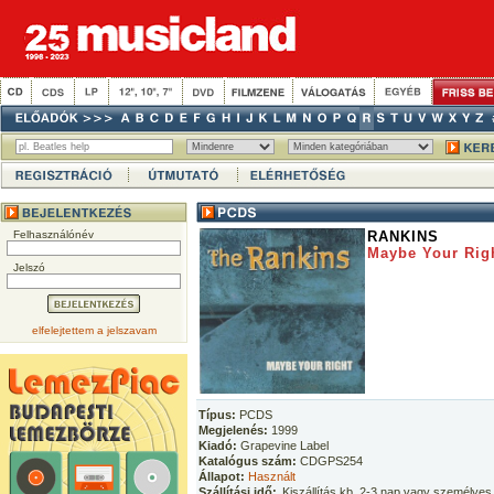
Felhasználónév
RANKINS
Maybe Your Rig
Jelszó
elfelejtettem a jelszavam
Típus:
PCDS
Megjelenés:
1999
Kiadó:
Grapevine Label
Katalógus szám:
CDGPS254
Állapot:
Használt
Szállítási idő:
Kiszállítás kb. 2-3 nap vagy személyes