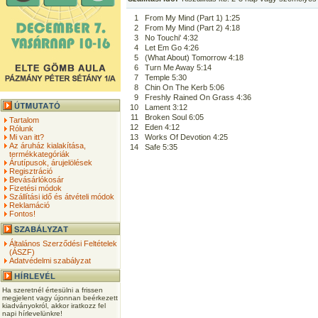
1
From My Mind (Part 1) 1:25
2
From My Mind (Part 2) 4:18
3
No Touchi' 4:32
4
Let Em Go 4:26
5
(What About) Tomorrow 4:18
6
Turn Me Away 5:14
7
Temple 5:30
8
Chin On The Kerb 5:06
9
Freshly Rained On Grass 4:36
10
Lament 3:12
11
Broken Soul 6:05
Tartalom
12
Eden 4:12
Rólunk
Mi van itt?
13
Works Of Devotion 4:25
Az áruház kialakítása,
14
Safe 5:35
termékkategóriák
Árutípusok, árujelölések
Regisztráció
Bevásárlókosár
Fizetési módok
Szállítási idő és átvételi módok
Reklamáció
Fontos!
Általános Szerződési Feltételek
(ÁSZF)
Adatvédelmi szabályzat
Ha szeretnél értesülni a frissen
megjelent vagy újonnan beérkezett
kiadványokról, akkor iratkozz fel
napi hírlevelünkre!