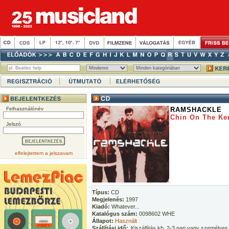
Felhasználónév
RAMSHACKLE
Chin On The Ke
Jelszó
elfelejtettem a jelszavam
Típus:
CD
Megjelenés:
1997
Kiadó:
Whatever...
Katalógus szám:
0098602 WHE
Állapot:
Használt
Szállítási idő:
Kiszállítás kb. 2-3 nap vagy személyes