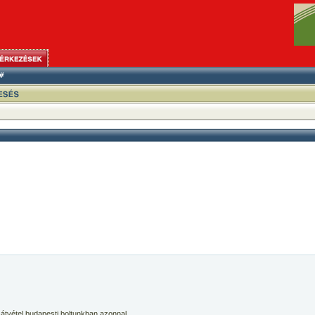
 átvétel budapesti boltunkban azonnal