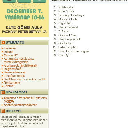
1
Rubberskin
2
Rosie's Bar
3
Teenage Cowboys
4
Money + Hate
5
High Flite
6
She's Hooked
7
2 Bored
8
Origin of Gin
9
That rings a bell
10
Got kicked
11
False prophet
Tartalom
12
Here they come again
Rólunk
Mi van itt?
13
Bye-Bye
Az áruház kialakítása,
termékkategóriák
Árutípusok, árujelölések
Regisztráció
Bevásárlókosár
Fizetési módok
Szállítási idő és átvételi módok
Reklamáció
Fontos!
Általános Szerződési Feltételek
(ÁSZF)
Adatvédelmi szabályzat
Ha szeretnél értesülni a frissen
megjelent vagy újonnan beérkezett
kiadványokról, akkor iratkozz fel
napi hírlevelünkre!