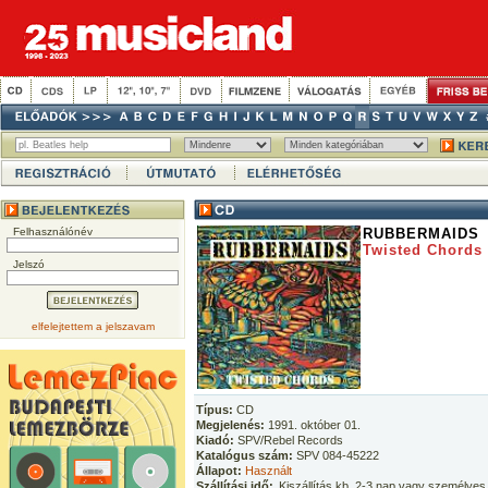
Felhasználónév
RUBBERMAIDS
Twisted Chords
Jelszó
elfelejtettem a jelszavam
Típus:
CD
Megjelenés:
1991. október 01.
Kiadó:
SPV/Rebel Records
Katalógus szám:
SPV 084-45222
Állapot:
Használt
Szállítási idő:
Kiszállítás kb. 2-3 nap vagy személyes