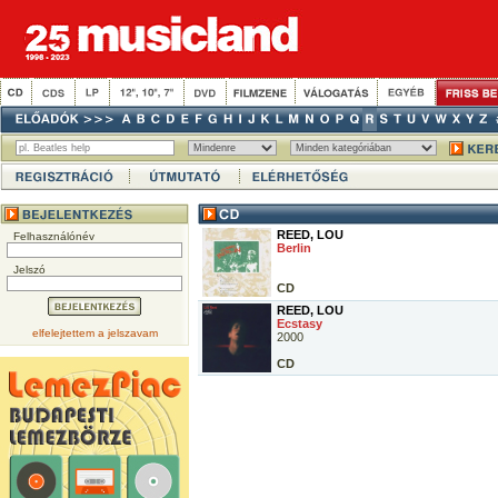
REED, LOU
Felhasználónév
Berlin
Jelszó
CD
REED, LOU
Ecstasy
elfelejtettem a jelszavam
2000
CD