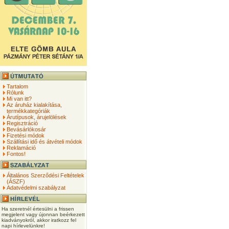
Tartalom
Rólunk
Mi van itt?
Az áruház kialakítása,
termékkategóriák
Árutípusok, árujelölések
Regisztráció
Bevásárlókosár
Fizetési módok
Szállítási idő és átvételi módok
Reklamáció
Fontos!
Általános Szerződési Feltételek
(ÁSZF)
Adatvédelmi szabályzat
Ha szeretnél értesülni a frissen
megjelent vagy újonnan beérkezett
kiadványokról, akkor iratkozz fel
napi hírlevelünkre!