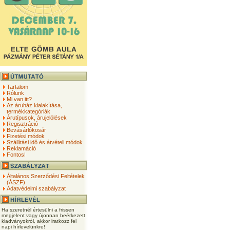
Tartalom
Rólunk
Mi van itt?
Az áruház kialakítása,
termékkategóriák
Árutípusok, árujelölések
Regisztráció
Bevásárlókosár
Fizetési módok
Szállítási idő és átvételi módok
Reklamáció
Fontos!
Általános Szerződési Feltételek
(ÁSZF)
Adatvédelmi szabályzat
Ha szeretnél értesülni a frissen
megjelent vagy újonnan beérkezett
kiadványokról, akkor iratkozz fel
napi hírlevelünkre!