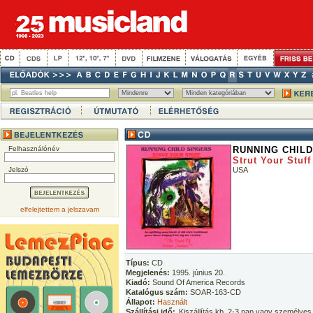
Felhasználónév
RUNNING CHIL
Strut Your Stuff
Jelszó
USA
elfelejtettem a jelszavam
Típus:
CD
Megjelenés:
1995. június 20.
Kiadó:
Sound Of America Records
Katalógus szám:
SOAR-163-CD
Állapot:
Használt
Szállítási idő:
Kiszállítás kb. 2-3 nap vagy személyes