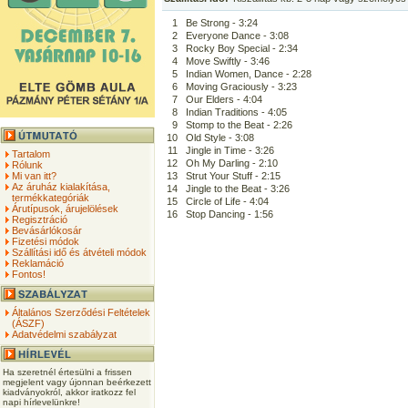
1
Be Strong - 3:24
2
Everyone Dance - 3:08
3
Rocky Boy Special - 2:34
4
Move Swiftly - 3:46
5
Indian Women, Dance - 2:28
6
Moving Graciously - 3:23
7
Our Elders - 4:04
8
Indian Traditions - 4:05
9
Stomp to the Beat - 2:26
10
Old Style - 3:08
11
Jingle in Time - 3:26
Tartalom
12
Oh My Darling - 2:10
Rólunk
Mi van itt?
13
Strut Your Stuff - 2:15
Az áruház kialakítása,
14
Jingle to the Beat - 3:26
termékkategóriák
15
Circle of Life - 4:04
Árutípusok, árujelölések
16
Stop Dancing - 1:56
Regisztráció
Bevásárlókosár
Fizetési módok
Szállítási idő és átvételi módok
Reklamáció
Fontos!
Általános Szerződési Feltételek
(ÁSZF)
Adatvédelmi szabályzat
Ha szeretnél értesülni a frissen
megjelent vagy újonnan beérkezett
kiadványokról, akkor iratkozz fel
napi hírlevelünkre!