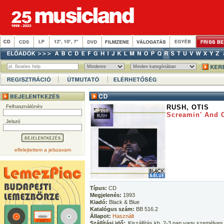
Felhasználónév
RUSH, OTIS
Screamin' And C
Jelszó
elfelejtettem a jelszavam
Típus:
CD
Megjelenés:
1993
Kiadó:
Black & Blue
Katalógus szám:
BB 516.2
Állapot:
Használt
Szállítási idő:
Kiszállítás kb. 2-3 nap vagy személyes