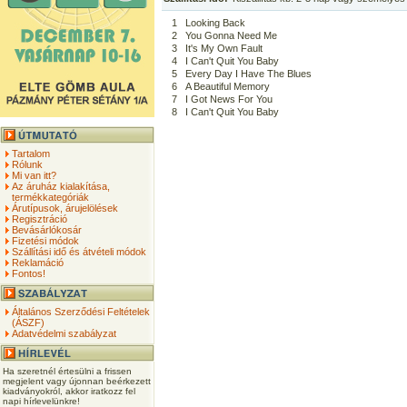
1
Looking Back
2
You Gonna Need Me
3
It's My Own Fault
4
I Can't Quit You Baby
5
Every Day I Have The Blues
6
A Beautiful Memory
7
I Got News For You
8
I Can't Quit You Baby
Tartalom
Rólunk
Mi van itt?
Az áruház kialakítása,
termékkategóriák
Árutípusok, árujelölések
Regisztráció
Bevásárlókosár
Fizetési módok
Szállítási idő és átvételi módok
Reklamáció
Fontos!
Általános Szerződési Feltételek
(ÁSZF)
Adatvédelmi szabályzat
Ha szeretnél értesülni a frissen
megjelent vagy újonnan beérkezett
kiadványokról, akkor iratkozz fel
napi hírlevelünkre!