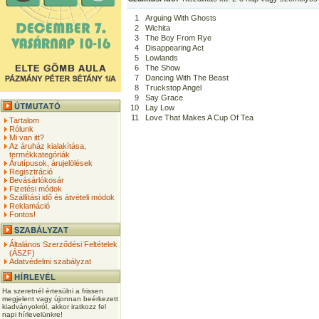
1
Arguing With Ghosts
2
Wichita
3
The Boy From Rye
4
Disappearing Act
5
Lowlands
6
The Show
7
Dancing With The Beast
8
Truckstop Angel
9
Say Grace
10
Lay Low
11
Love That Makes A Cup Of Tea
Tartalom
Rólunk
Mi van itt?
Az áruház kialakítása,
termékkategóriák
Árutípusok, árujelölések
Regisztráció
Bevásárlókosár
Fizetési módok
Szállítási idő és átvételi módok
Reklamáció
Fontos!
Általános Szerződési Feltételek
(ÁSZF)
Adatvédelmi szabályzat
Ha szeretnél értesülni a frissen
megjelent vagy újonnan beérkezett
kiadványokról, akkor iratkozz fel
napi hírlevelünkre!