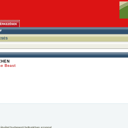
CHEN
he Beast
 átvétel budapesti boltunkban azonnal