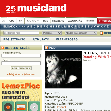
Felhasználónév
PETERS, GRET
Dancing With T
Jelszó
Promo
elfelejtettem a jelszavam
Típus:
PCD
Megjelenés:
2018
Kiadó:
Proper Records
Katalógus szám:
PRPCD148P
Állapot:
Használt
Szállítási idő:
Kiszállítás kb. 2-3 nap vagy személyes