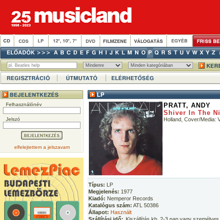
Felhasználónév
PRATT, ANDY
Shiver In The N
Jelszó
Holland, Cover/Media:
elfelejtettem a jelszavam
Típus:
LP
Megjelenés:
1977
Kiadó:
Nemperor Records
Katalógus szám:
ATL 50386
Állapot:
Használt
Szállítási idő:
Kiszállítás kb. 2-3 nap vagy személyes