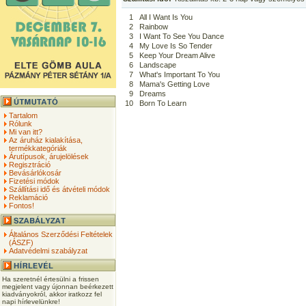
1
All I Want Is You
2
Rainbow
3
I Want To See You Dance
4
My Love Is So Tender
5
Keep Your Dream Alive
6
Landscape
7
What's Important To You
8
Mama's Getting Love
9
Dreams
10
Born To Learn
Tartalom
Rólunk
Mi van itt?
Az áruház kialakítása,
termékkategóriák
Árutípusok, árujelölések
Regisztráció
Bevásárlókosár
Fizetési módok
Szállítási idő és átvételi módok
Reklamáció
Fontos!
Általános Szerződési Feltételek
(ÁSZF)
Adatvédelmi szabályzat
Ha szeretnél értesülni a frissen
megjelent vagy újonnan beérkezett
kiadványokról, akkor iratkozz fel
napi hírlevelünkre!