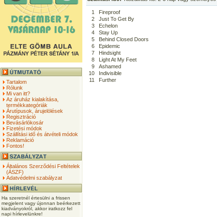
1
Fireproof
2
Just To Get By
3
Echelon
4
Stay Up
5
Behind Closed Doors
6
Epidemic
7
Hindsight
8
Light At My Feet
9
Ashamed
10
Indivisible
11
Further
Tartalom
Rólunk
Mi van itt?
Az áruház kialakítása,
termékkategóriák
Árutípusok, árujelölések
Regisztráció
Bevásárlókosár
Fizetési módok
Szállítási idő és átvételi módok
Reklamáció
Fontos!
Általános Szerződési Feltételek
(ÁSZF)
Adatvédelmi szabályzat
Ha szeretnél értesülni a frissen
megjelent vagy újonnan beérkezett
kiadványokról, akkor iratkozz fel
napi hírlevelünkre!