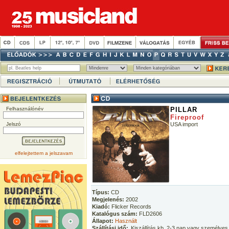
Felhasználónév
PILLAR
Fireproof
Jelszó
USA import
elfelejtettem a jelszavam
Típus:
CD
Megjelenés:
2002
Kiadó:
Flicker Records
Katalógus szám:
FLD2606
Állapot:
Használt
Szállítási idő:
Kiszállítás kb. 2-3 nap vagy személyes