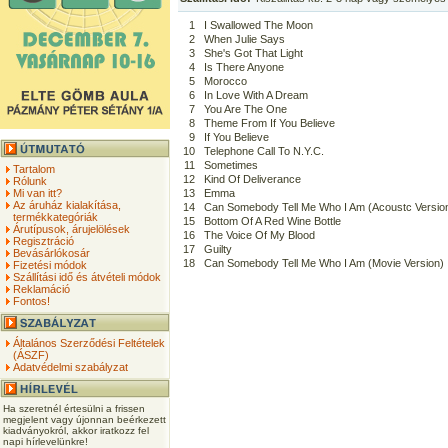
1
I Swallowed The Moon
2
When Julie Says
3
She's Got That Light
4
Is There Anyone
5
Morocco
6
In Love With A Dream
7
You Are The One
8
Theme From If You Believe
9
If You Believe
10
Telephone Call To N.Y.C.
11
Sometimes
Tartalom
12
Kind Of Deliverance
Rólunk
Mi van itt?
13
Emma
Az áruház kialakítása,
14
Can Somebody Tell Me Who I Am (Acoustc Versio
termékkategóriák
15
Bottom Of A Red Wine Bottle
Árutípusok, árujelölések
16
The Voice Of My Blood
Regisztráció
17
Guilty
Bevásárlókosár
18
Can Somebody Tell Me Who I Am (Movie Version)
Fizetési módok
Szállítási idő és átvételi módok
Reklamáció
Fontos!
Általános Szerződési Feltételek
(ÁSZF)
Adatvédelmi szabályzat
Ha szeretnél értesülni a frissen
megjelent vagy újonnan beérkezett
kiadványokról, akkor iratkozz fel
napi hírlevelünkre!