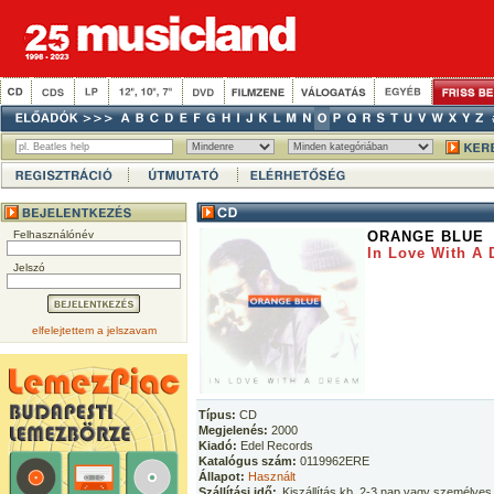
Felhasználónév
ORANGE BLUE
In Love With A
Jelszó
elfelejtettem a jelszavam
Típus:
CD
Megjelenés:
2000
Kiadó:
Edel Records
Katalógus szám:
0119962ERE
Állapot:
Használt
Szállítási idő:
Kiszállítás kb. 2-3 nap vagy személyes