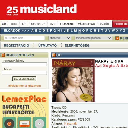
Felhasználónév
NÁRAY ERIKA
Azt Súgta A Szé
Jelszó
elfelejtettem a jelszavam
Típus:
CD
Megjelenés:
2006. november 27.
Kiadó:
Pentaton
Katalógus szám:
PEN 005
Állapot:
Használt
Szállítási idő:
Kiszállítás kb. 2-3 nap vagy személyes