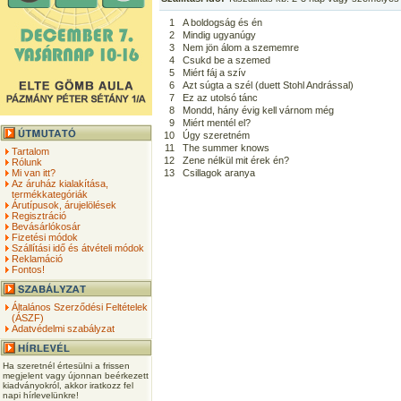
1
A boldogság és én
2
Mindig ugyanúgy
3
Nem jön álom a szememre
4
Csukd be a szemed
5
Miért fáj a szív
6
Azt súgta a szél (duett Stohl Andrással)
7
Ez az utolsó tánc
8
Mondd, hány évig kell várnom még
9
Miért mentél el?
10
Úgy szeretném
11
The summer knows
Tartalom
12
Zene nélkül mit érek én?
Rólunk
Mi van itt?
13
Csillagok aranya
Az áruház kialakítása,
termékkategóriák
Árutípusok, árujelölések
Regisztráció
Bevásárlókosár
Fizetési módok
Szállítási idő és átvételi módok
Reklamáció
Fontos!
Általános Szerződési Feltételek
(ÁSZF)
Adatvédelmi szabályzat
Ha szeretnél értesülni a frissen
megjelent vagy újonnan beérkezett
kiadványokról, akkor iratkozz fel
napi hírlevelünkre!