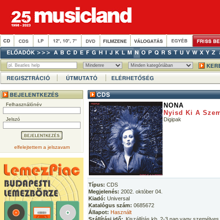
Felhasználónév
NONA
Nyisd Ki A Sze
Jelszó
Digipak
elfelejtettem a jelszavam
Típus:
CDS
Megjelenés:
2002. október 04.
Kiadó:
Universal
Katalógus szám:
0685672
Állapot:
Használt
Szállítási idő:
Kiszállítás kb. 2-3 nap vagy személyes