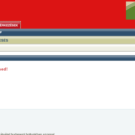
med!
 átvétel budapesti boltunkban azonnal