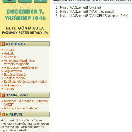
1
Nyisd Ki A Szemed! (original)
2
Nyisd Ki A Szemed! (MAX II. eyesmix)
3
Nyisd Ki A Szemed! (CANCEL1S Wetpant RMX)
Tartalom
Rólunk
Mi van itt?
Az áruház kialakítása,
termékkategóriák
Árutípusok, árujelölések
Regisztráció
Bevásárlókosár
Fizetési módok
Szállítási idő és átvételi módok
Reklamáció
Fontos!
Általános Szerződési Feltételek
(ÁSZF)
Adatvédelmi szabályzat
Ha szeretnél értesülni a frissen
megjelent vagy újonnan beérkezett
kiadványokról, akkor iratkozz fel
napi hírlevelünkre!