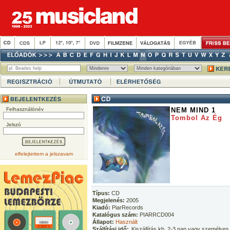
Felhasználónév
NEM MIND 1
Tombol Az Ég
Jelszó
elfelejtettem a jelszavam
Típus:
CD
Megjelenés:
2005
Kiadó:
PiarRecords
Katalógus szám:
PIARRCD004
Állapot:
Használt
Szállítási idő:
Kiszállítás kb. 2-3 nap vagy személyes