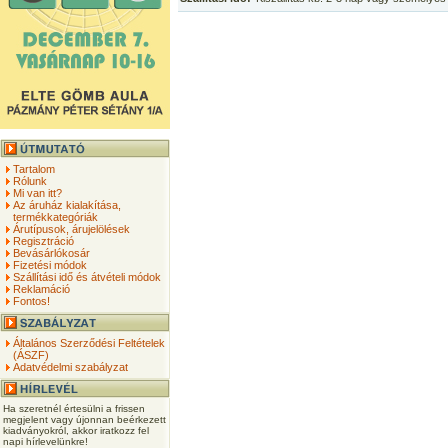
Tartalom
Rólunk
Mi van itt?
Az áruház kialakítása,
termékkategóriák
Árutípusok, árujelölések
Regisztráció
Bevásárlókosár
Fizetési módok
Szállítási idő és átvételi módok
Reklamáció
Fontos!
Általános Szerződési Feltételek
(ÁSZF)
Adatvédelmi szabályzat
Ha szeretnél értesülni a frissen
megjelent vagy újonnan beérkezett
kiadványokról, akkor iratkozz fel
napi hírlevelünkre!