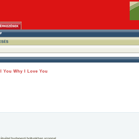
ll You Why I Love You
 átvétel budapesti boltunkban azonnal