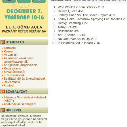
1
Who Would Be Tom Selleck? 2:33
2
Helium Queen 4:20
3
Johnny Cash Vs. The Space Coyote 4:39
4
Today Cake, Tomorrow Spraying For Roaches 2:
5
Heavy Breathing 4:22
6
Xiaoyu 74 3:45
7
Bellendaine 3:40
8
Act 1; Scene 1 3:44
9
No One Ever Shuts Up 4:12
10
In Sickness And In Health 7:46
Tartalom
Rólunk
Mi van itt?
Az áruház kialakítása,
termékkategóriák
Árutípusok, árujelölések
Regisztráció
Bevásárlókosár
Fizetési módok
Szállítási idő és átvételi módok
Reklamáció
Fontos!
Általános Szerződési Feltételek
(ÁSZF)
Adatvédelmi szabályzat
Ha szeretnél értesülni a frissen
megjelent vagy újonnan beérkezett
kiadványokról, akkor iratkozz fel
napi hírlevelünkre!