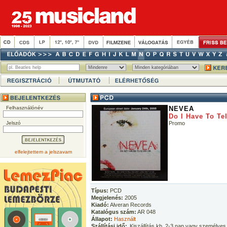
Felhasználónév
NEVEA
Do I Have To Te
Jelszó
Promo
elfelejtettem a jelszavam
Típus:
PCD
Megjelenés:
2005
Kiadó:
Alveran Records
Katalógus szám:
AR 048
Állapot:
Használt
Szállítási idő:
Kiszállítás kb. 2-3 nap vagy személyes