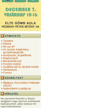
Tartalom
Rólunk
Mi van itt?
Az áruház kialakítása,
termékkategóriák
Árutípusok, árujelölések
Regisztráció
Bevásárlókosár
Fizetési módok
Szállítási idő és átvételi módok
Reklamáció
Fontos!
Általános Szerződési Feltételek
(ÁSZF)
Adatvédelmi szabályzat
Ha szeretnél értesülni a frissen
megjelent vagy újonnan beérkezett
kiadványokról, akkor iratkozz fel
napi hírlevelünkre!