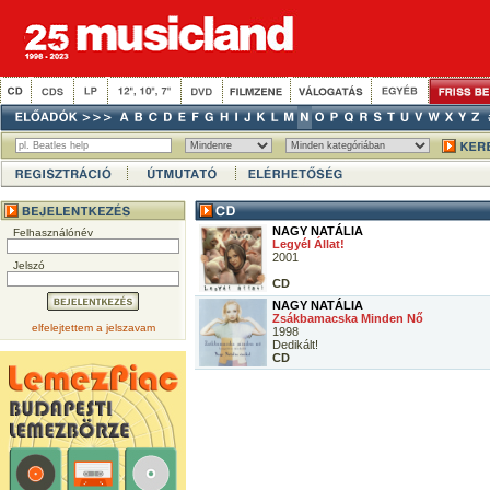
NAGY NATÁLIA
Felhasználónév
Legyél Állat!
2001
Jelszó
CD
NAGY NATÁLIA
Zsákbamacska Minden Nő
elfelejtettem a jelszavam
1998
Dedikált!
CD