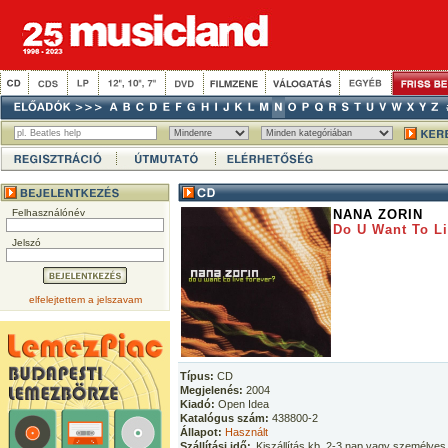
Felhasználónév
NANA ZORIN
Do U Want To Li
Jelszó
elfelejtettem a jelszavam
Típus:
CD
Megjelenés:
2004
Kiadó:
Open Idea
Katalógus szám:
438800-2
Állapot:
Használt
Szállítási idő:
Kiszállítás kb. 2-3 nap vagy személyes