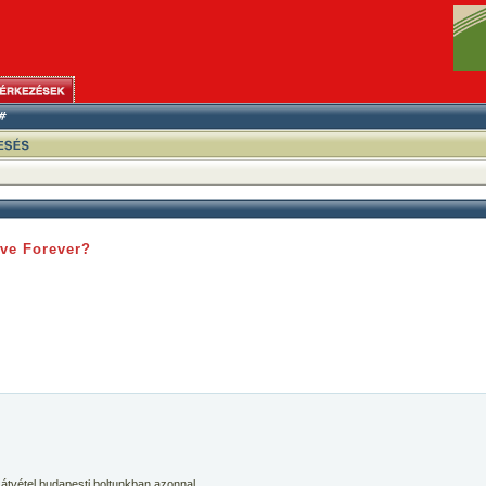
ve Forever?
 átvétel budapesti boltunkban azonnal