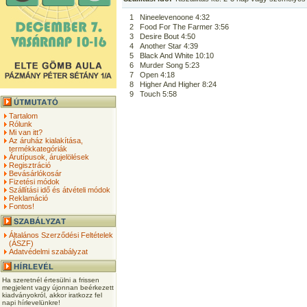
1
Nineelevenoone 4:32
2
Food For The Farmer 3:56
3
Desire Bout 4:50
4
Another Star 4:39
5
Black And White 10:10
6
Murder Song 5:23
7
Open 4:18
8
Higher And Higher 8:24
9
Touch 5:58
Tartalom
Rólunk
Mi van itt?
Az áruház kialakítása,
termékkategóriák
Árutípusok, árujelölések
Regisztráció
Bevásárlókosár
Fizetési módok
Szállítási idő és átvételi módok
Reklamáció
Fontos!
Általános Szerződési Feltételek
(ÁSZF)
Adatvédelmi szabályzat
Ha szeretnél értesülni a frissen
megjelent vagy újonnan beérkezett
kiadványokról, akkor iratkozz fel
napi hírlevelünkre!