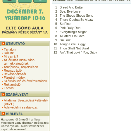
1
Bread And Butter
2
Bye, Bye Love
3
The Shoop Shoop Song
4
There Oughta Be A Law
5
So Fine
6
Pink Dally Rue
7
Everything's Alright
8
A Patent On Love
9
I'm Blue
10
Tough Little Buggy
11
Thou Shalt Not Steal
Tartalom
12
Ain't That Lovin' You, Baby
Rólunk
Mi van itt?
Az áruház kialakítása,
termékkategóriák
Árutípusok, árujelölések
Regisztráció
Bevásárlókosár
Fizetési módok
Szállítási idő és átvételi módok
Reklamáció
Fontos!
Általános Szerződési Feltételek
(ÁSZF)
Adatvédelmi szabályzat
Ha szeretnél értesülni a frissen
megjelent vagy újonnan beérkezett
kiadványokról, akkor iratkozz fel
napi hírlevelünkre!