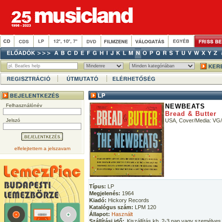
Felhasználónév
NEWBEATS
Bread & Butter
Jelszó
USA, Cover/Media: VG
elfelejtettem a jelszavam
Típus:
LP
Megjelenés:
1964
Kiadó:
Hickory Records
Katalógus szám:
LPM 120
Állapot:
Használt
Szállítási idő:
Kiszállítás kb. 2-3 nap vagy személyes