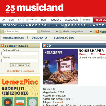
Felhasználónév
NOISESHAPER
Rough Out Ther
Jelszó
Limited Numbered Editi
elfelejtettem a jelszavam
Típus:
CD
Megjelenés:
2003
Kiadó:
Echo Beach
Katalógus szám:
EB 054
Állapot:
Használt
Szállítási idő:
Kiszállítás kb. 2-3 nap vagy személyes