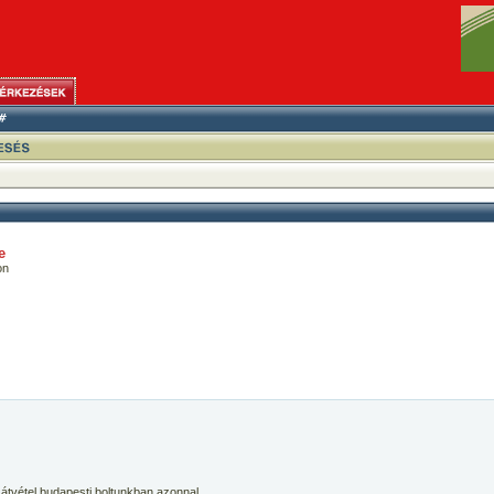
e
on
 átvétel budapesti boltunkban azonnal