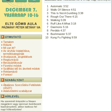
1
Automatic 3:52
2
Walls Of Silence 4:51
3
This Is Not A Gunthing 3:38
4
Rough Out There 4:15
5
Walking 5:09
6
Ruff Like A What 3:18
7
Daemons 5:16
8
Perdido 4:37
9
Bushmaster 5:37
10
Kung Fu Fighting 9:59
Tartalom
Rólunk
Mi van itt?
Az áruház kialakítása,
termékkategóriák
Árutípusok, árujelölések
Regisztráció
Bevásárlókosár
Fizetési módok
Szállítási idő és átvételi módok
Reklamáció
Fontos!
Általános Szerződési Feltételek
(ÁSZF)
Adatvédelmi szabályzat
Ha szeretnél értesülni a frissen
megjelent vagy újonnan beérkezett
kiadványokról, akkor iratkozz fel
napi hírlevelünkre!