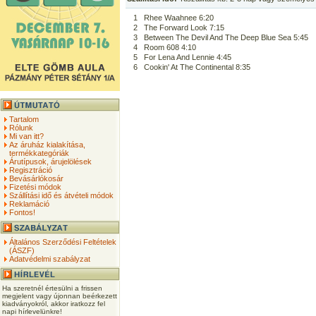
1
Rhee Waahnee 6:20
2
The Forward Look 7:15
3
Between The Devil And The Deep Blue Sea 5:45
4
Room 608 4:10
5
For Lena And Lennie 4:45
6
Cookin' At The Continental 8:35
Tartalom
Rólunk
Mi van itt?
Az áruház kialakítása,
termékkategóriák
Árutípusok, árujelölések
Regisztráció
Bevásárlókosár
Fizetési módok
Szállítási idő és átvételi módok
Reklamáció
Fontos!
Általános Szerződési Feltételek
(ÁSZF)
Adatvédelmi szabályzat
Ha szeretnél értesülni a frissen
megjelent vagy újonnan beérkezett
kiadványokról, akkor iratkozz fel
napi hírlevelünkre!