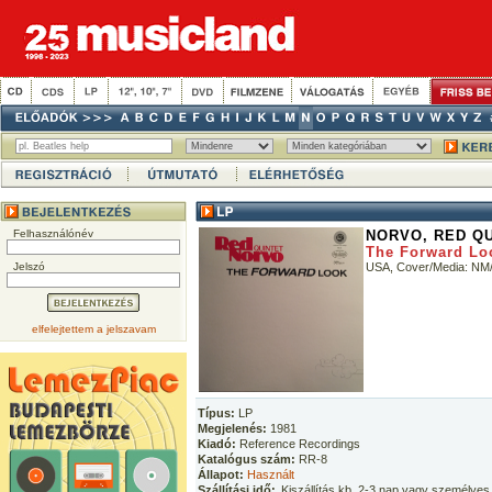
Felhasználónév
NORVO, RED Q
The Forward Lo
Jelszó
USA, Cover/Media: NM/
elfelejtettem a jelszavam
Típus:
LP
Megjelenés:
1981
Kiadó:
Reference Recordings
Katalógus szám:
RR-8
Állapot:
Használt
Szállítási idő:
Kiszállítás kb. 2-3 nap vagy személyes