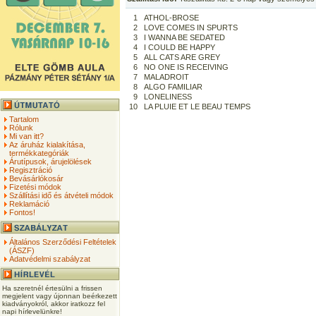
1
ATHOL-BROSE
2
LOVE COMES IN SPURTS
3
I WANNA BE SEDATED
4
I COULD BE HAPPY
5
ALL CATS ARE GREY
6
NO ONE IS RECEIVING
7
MALADROIT
8
ALGO FAMILIAR
9
LONELINESS
10
LA PLUIE ET LE BEAU TEMPS
Tartalom
Rólunk
Mi van itt?
Az áruház kialakítása,
termékkategóriák
Árutípusok, árujelölések
Regisztráció
Bevásárlókosár
Fizetési módok
Szállítási idő és átvételi módok
Reklamáció
Fontos!
Általános Szerződési Feltételek
(ÁSZF)
Adatvédelmi szabályzat
Ha szeretnél értesülni a frissen
megjelent vagy újonnan beérkezett
kiadványokról, akkor iratkozz fel
napi hírlevelünkre!