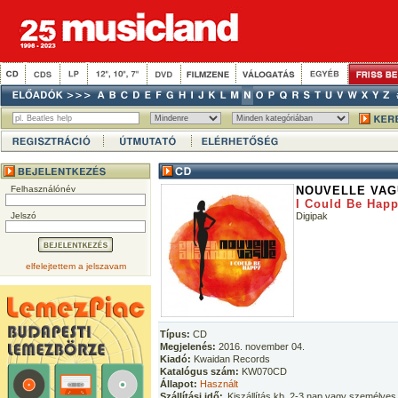
Felhasználónév
NOUVELLE VAG
I Could Be Hap
Jelszó
Digipak
elfelejtettem a jelszavam
Típus:
CD
Megjelenés:
2016. november 04.
Kiadó:
Kwaidan Records
Katalógus szám:
KW070CD
Állapot:
Használt
Szállítási idő:
Kiszállítás kb. 2-3 nap vagy személyes