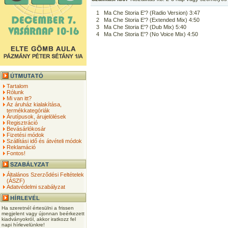
1
Ma Che Storia E'? (Radio Version) 3:47
2
Ma Che Storia E'? (Extended Mix) 4:50
3
Ma Che Storia E'? (Dub Mix) 5:40
4
Ma Che Storia E'? (No Voice Mix) 4:50
Tartalom
Rólunk
Mi van itt?
Az áruház kialakítása,
termékkategóriák
Árutípusok, árujelölések
Regisztráció
Bevásárlókosár
Fizetési módok
Szállítási idő és átvételi módok
Reklamáció
Fontos!
Általános Szerződési Feltételek
(ÁSZF)
Adatvédelmi szabályzat
Ha szeretnél értesülni a frissen
megjelent vagy újonnan beérkezett
kiadványokról, akkor iratkozz fel
napi hírlevelünkre!