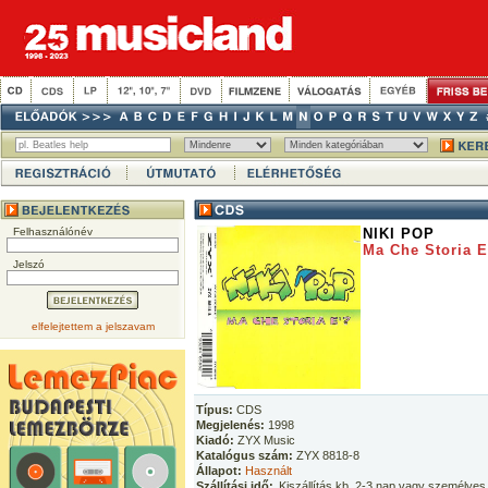
Felhasználónév
NIKI POP
Ma Che Storia E
Jelszó
elfelejtettem a jelszavam
Típus:
CDS
Megjelenés:
1998
Kiadó:
ZYX Music
Katalógus szám:
ZYX 8818-8
Állapot:
Használt
Szállítási idő:
Kiszállítás kb. 2-3 nap vagy személyes