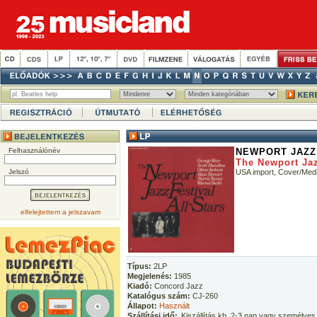
Felhasználónév
NEWPORT JAZZ
The Newport Jaz
Jelszó
USA import, Cover/Me
elfelejtettem a jelszavam
Típus:
2LP
Megjelenés:
1985
Kiadó:
Concord Jazz
Katalógus szám:
CJ-260
Állapot:
Használt
Szállítási idő:
Kiszállítás kb. 2-3 nap vagy személyes