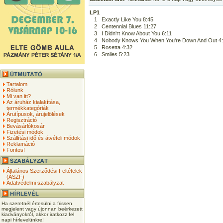
LP1
1
Exactly Like You 8:45
2
Centennial Blues 11:27
3
I Didn'rt Know About You 6:11
4
Nobody Knows You When You're Down And Out 4
5
Rosetta 4:32
6
Smiles 5:23
Tartalom
Rólunk
Mi van itt?
Az áruház kialakítása,
termékkategóriák
Árutípusok, árujelölések
Regisztráció
Bevásárlókosár
Fizetési módok
Szállítási idő és átvételi módok
Reklamáció
Fontos!
Általános Szerződési Feltételek
(ÁSZF)
Adatvédelmi szabályzat
Ha szeretnél értesülni a frissen
megjelent vagy újonnan beérkezett
kiadványokról, akkor iratkozz fel
napi hírlevelünkre!