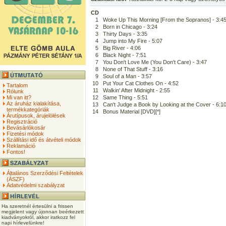
CD
1
Woke Up This Morning [From the Sopranos] - 3:4
2
Born in Chicago - 3:24
3
Thirty Days - 3:35
4
Jump into My Fire - 5:07
5
Big River - 4:06
6
Black Night - 7:51
7
You Don't Love Me (You Don't Care) - 3:47
8
None of That Stuff - 3:16
9
Soul of a Man - 3:57
10
Put Your Cat Clothes On - 4:52
Tartalom
11
Walkin' After Midnight - 2:55
Rólunk
Mi van itt?
12
Same Thing - 5:51
Az áruház kialakítása,
13
Can't Judge a Book by Looking at the Cover - 6:1
termékkategóriák
14
Bonus Material [DVD][*]
Árutípusok, árujelölések
Regisztráció
Bevásárlókosár
Fizetési módok
Szállítási idő és átvételi módok
Reklamáció
Fontos!
Általános Szerződési Feltételek
(ÁSZF)
Adatvédelmi szabályzat
Ha szeretnél értesülni a frissen
megjelent vagy újonnan beérkezett
kiadványokról, akkor iratkozz fel
napi hírlevelünkre!