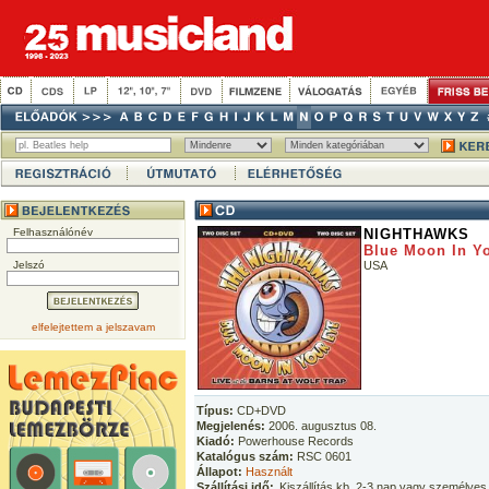
Felhasználónév
NIGHTHAWKS
Blue Moon In Y
Jelszó
USA
elfelejtettem a jelszavam
Típus:
CD+DVD
Megjelenés:
2006. augusztus 08.
Kiadó:
Powerhouse Records
Katalógus szám:
RSC 0601
Állapot:
Használt
Szállítási idő:
Kiszállítás kb. 2-3 nap vagy személyes