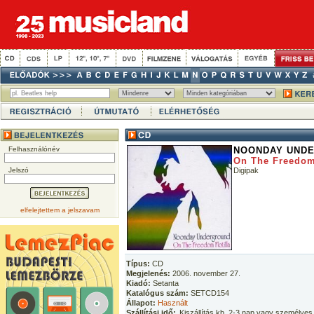
Felhasználónév
NOONDAY UND
On The Freedom 
Jelszó
Digipak
elfelejtettem a jelszavam
Típus:
CD
Megjelenés:
2006. november 27.
Kiadó:
Setanta
Katalógus szám:
SETCD154
Állapot:
Használt
Szállítási idő:
Kiszállítás kb. 2-3 nap vagy személyes