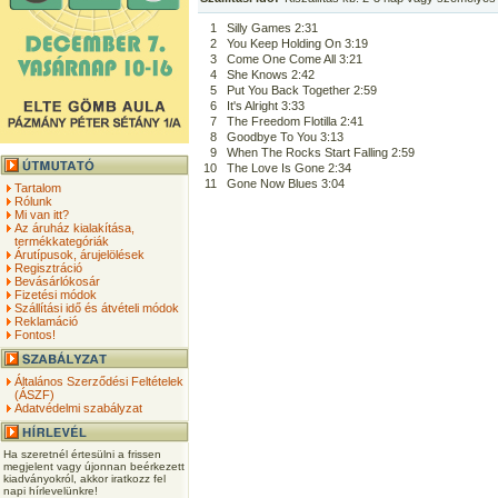
1
Silly Games 2:31
2
You Keep Holding On 3:19
3
Come One Come All 3:21
4
She Knows 2:42
5
Put You Back Together 2:59
6
It's Alright 3:33
7
The Freedom Flotilla 2:41
8
Goodbye To You 3:13
9
When The Rocks Start Falling 2:59
10
The Love Is Gone 2:34
11
Gone Now Blues 3:04
Tartalom
Rólunk
Mi van itt?
Az áruház kialakítása,
termékkategóriák
Árutípusok, árujelölések
Regisztráció
Bevásárlókosár
Fizetési módok
Szállítási idő és átvételi módok
Reklamáció
Fontos!
Általános Szerződési Feltételek
(ÁSZF)
Adatvédelmi szabályzat
Ha szeretnél értesülni a frissen
megjelent vagy újonnan beérkezett
kiadványokról, akkor iratkozz fel
napi hírlevelünkre!