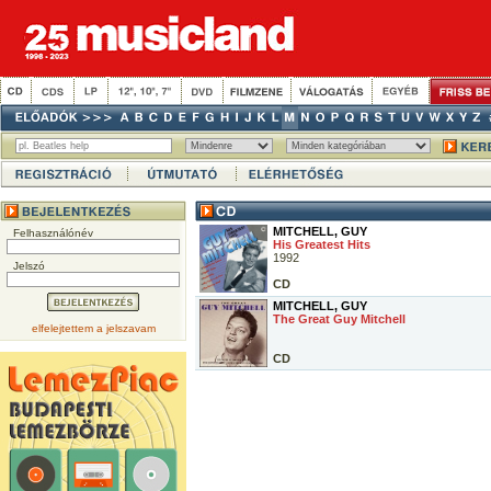
MITCHELL, GUY
Felhasználónév
His Greatest Hits
1992
Jelszó
CD
MITCHELL, GUY
The Great Guy Mitchell
elfelejtettem a jelszavam
CD