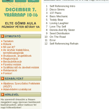
1
Self Referencing Intro
2
Disco Sirens
3
137 Piano
4
Bass Mechanic
5
Teddy Bear
6
Loving Laughter
7
Love Thy Self
8
Dennis And My Sister
9
Seed Distribution
10
On The Road
11
Error
Tartalom
12
Self Referencing Refrain
Rólunk
Mi van itt?
Az áruház kialakítása,
termékkategóriák
Árutípusok, árujelölések
Regisztráció
Bevásárlókosár
Fizetési módok
Szállítási idő és átvételi módok
Reklamáció
Fontos!
Általános Szerződési Feltételek
(ÁSZF)
Adatvédelmi szabályzat
Ha szeretnél értesülni a frissen
megjelent vagy újonnan beérkezett
kiadványokról, akkor iratkozz fel
napi hírlevelünkre!