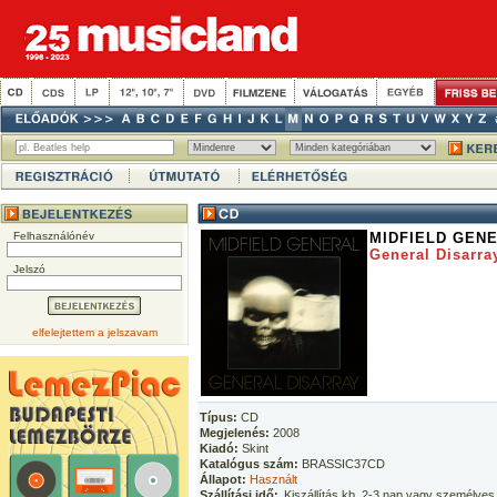
Felhasználónév
MIDFIELD GEN
General Disarra
Jelszó
elfelejtettem a jelszavam
Típus:
CD
Megjelenés:
2008
Kiadó:
Skint
Katalógus szám:
BRASSIC37CD
Állapot:
Használt
Szállítási idő:
Kiszállítás kb. 2-3 nap vagy személyes